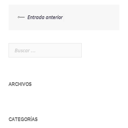
⟵
Entrada anterior
Navegación
de
entradas
Buscar:
ARCHIVOS
CATEGORÍAS