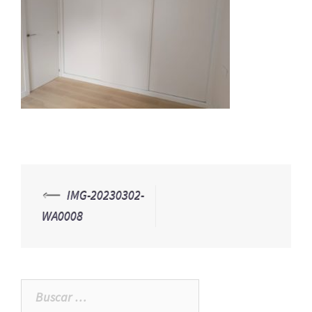
⟵
IMG-20230302-
Navegación
WA0008
de
entradas
Buscar: