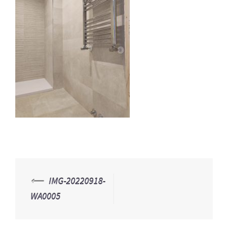
⟵
IMG-20220918-
Navegación
WA0005
de
entradas