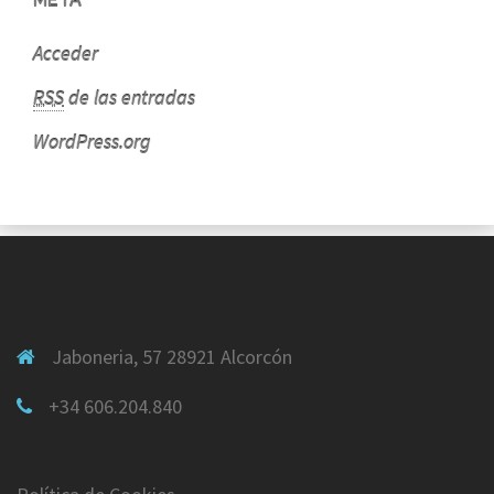
META
Acceder
RSS
de las entradas
WordPress.org
Jaboneria, 57 28921 Alcorcón
+34 606.204.840