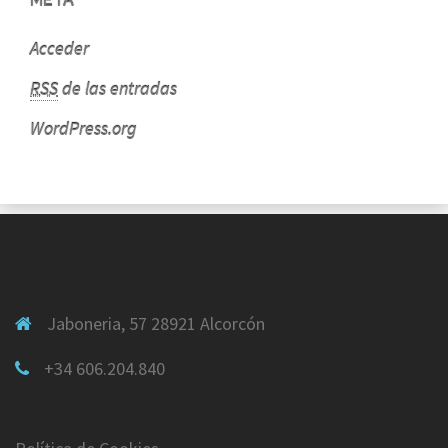
META
Acceder
RSS
de las entradas
WordPress.org
Jaboneria, 57 28921 Alcorcón
+34 606.204.840