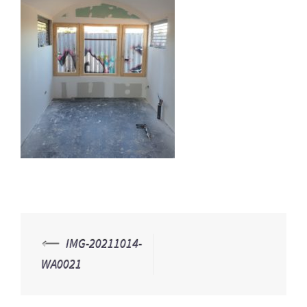
⟵
IMG-20211014-
Navegación
WA0021
de
entradas