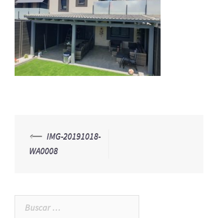
⟵
IMG-20191018-
Navegación
WA0008
de
entradas
Buscar: