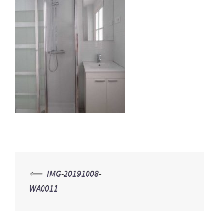
⟵
IMG-20191008-
Navegación
WA0011
de
entradas