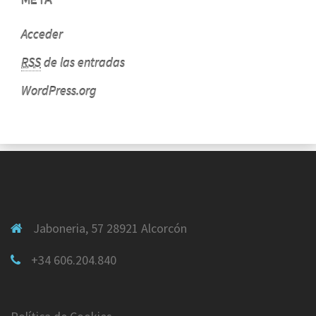
META
Acceder
RSS
de las entradas
WordPress.org
Jaboneria, 57 28921 Alcorcón
+34 606.204.840