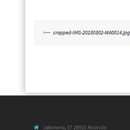
⟵
cropped-IMG-20230302-WA0014.jpg
Navegación
de
entradas
Jaboneria, 57 28921 Alcorcón