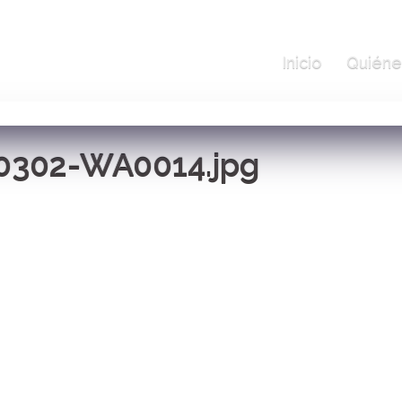
Inicio
Quiéne
0302-WA0014.jpg